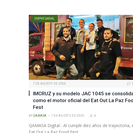
EMPRESARIAL
7 DE AGOSTO DE 2026
IMCRUZ y su modelo JAC 1045 se consolid
como el motor oficial del Eat Out La Paz Fo
Fest
BY
QAMASA
7 DE AGOSTO DE 2026
6
QAMASA Digital.- Al cumplir diez años de trayectoria, 
Eat Out La Paz Food Fest…