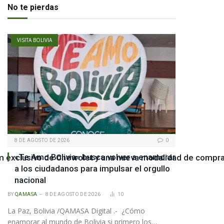
No te pierdas
VISITA BOLIVIA
8 DE AGOSTO DE 2026
0
«Te Amo Bolivia» busca volver a enamorar
m exclusivo de Chevrolet y una nueva modalidad de compra
a los ciudadanos para impulsar el orgullo
nacional
BY
QAMASA
8 DE AGOSTO DE 2026
10
La Paz, Bolivia /QAMASA Digital .- ¿Cómo
enamorar al mundo de Bolivia si primero los…