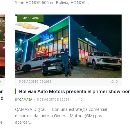
Serie HONOR 600 en Bolivia, HONOR…
EMPRESARIAL
0
5 DE AGOSTO DE 2026
0
an
Bolivian Auto Motors presenta el primer showroo
od
BY
QAMASA
5 DE AGOSTO DE 2026
10
QAMASA Digital. – Con una estrategia comercial
desarrollada junto a General Motors (GM) para
acercar…
el