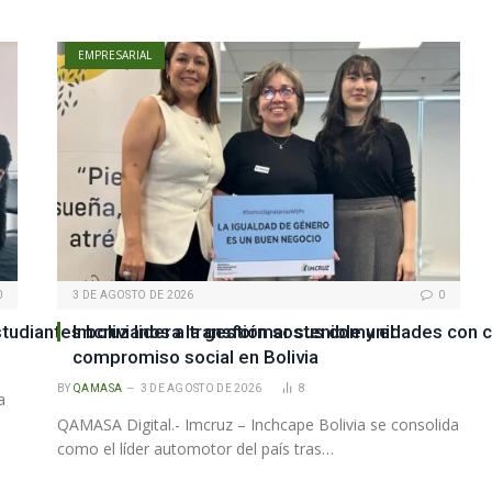
EMPRESARIAL
0
3 DE AGOSTO DE 2026
0
udiantes bolivianos a transformar sus comunidades con ci
Imcruz lidera la gestión sostenible y el
compromiso social en Bolivia
BY
QAMASA
3 DE AGOSTO DE 2026
8
a
QAMASA Digital.- Imcruz – Inchcape Bolivia se consolida
como el líder automotor del país tras…