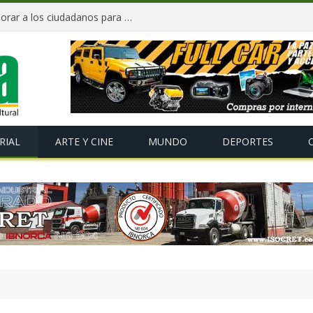
«Te Amo Bolivia» busca volver a enamorar a los ciudadanos para impulsar el orgullo nacional
RIAL
ARTE Y CINE
MUNDO
DEPORTES