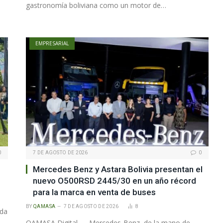
gastronomía boliviana como un motor de…
EMPRESARIAL
0
7 DE AGOSTO DE 2026
0
Mercedes Benz y Astara Bolivia presentan el
nuevo O500RSD 2445/30 en un año récord
para la marca en venta de buses
BY
QAMASA
7 DE AGOSTO DE 2026
8
ada
QAMASA Digital. – Mercedes-Benz, de la mano de