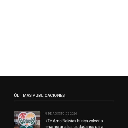
ÚLTIMAS PUBLICACIONES
8 DE AGOSTO DE 2026
«Te Amo Bolivia» busca volver a
enamorar a los ciudadanos para