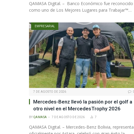
QAMASA Digital. – Banco Económico fue reconocido
como uno de Los Mejores Lugares para Trabajar™…
EMPRESARIAL
7 DE AGOSTO DE 2026
Mercedes-Benz llevó la pasión por el golf a
otro nivel en el MercedesTrophy 2026
BY
QAMASA
7 DE AGOSTO DE 2026
7
QAMASA Digital. – Mercedes-Benz Bolivia, represent
oficialmente por Astara, celebró con gran éxito la