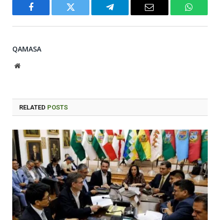
Facebook
Twitter
Telegram
Email
WhatsA
QAMASA
Website
RELATED
POSTS