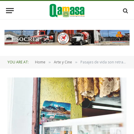
YOU ARE AT:
Home
Arte y Cine
Pasajes de vida son retratados por el fotógrafo Michael Dunn
»
»