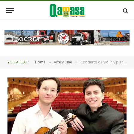
YOU ARE AT:
Home
Arte y Cine
Concierto de violín y piano de alto nivel en el Palacio Portales
»
»