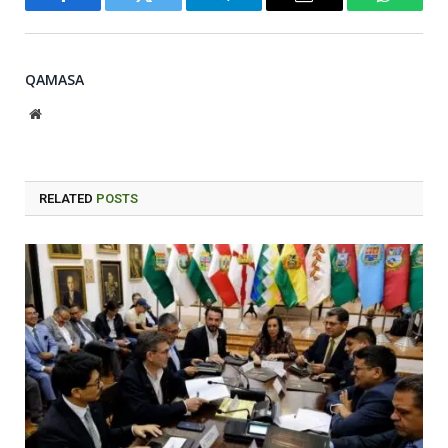
Facebook
Twitter
Telegram
Email
WhatsA
QAMASA
Website
RELATED
POSTS