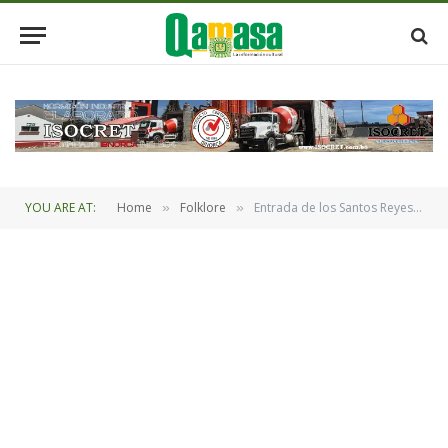
YOU ARE AT:
Home
Folklore
Entrada de los Santos Reyes Magos en el municipio de Reyes
»
»