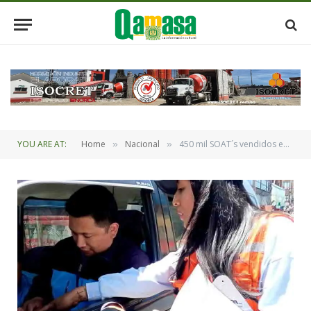
YOU ARE AT:
Home
Nacional
450 mil SOAT´s vendidos en los nueve departamentos
»
»