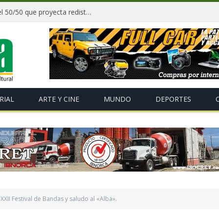
Paz y gobernadores firman acuerdo del 50/50 que proyecta redistribuir recursos y tributos desde 2027
RIAL
ARTE Y CINE
MUNDO
DEPORTES
XXII Festival de Bandas y saludo al «Alba».