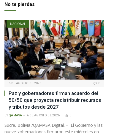
te
No te pierdas
NACIONAL
6 DE AGOSTO DE 2026
0
Paz y gobernadores firman acuerdo del
50/50 que proyecta redistribuir recursos
y tributos desde 2027
BY
QAMASA
6 DE AGOSTO DE 2026
3
Sucre, Bolivia /QAMASA Digital. – El Gobierno y las
nueve gobernaciones firmaron este miércoles en…