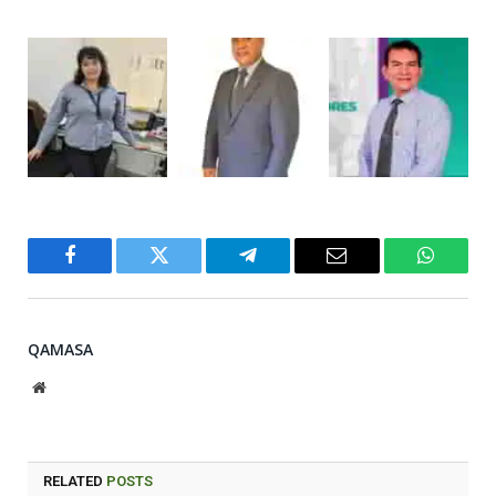
Facebook
Twitter
Telegram
Email
WhatsA
QAMASA
Website
RELATED
POSTS