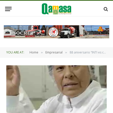
YOU ARE AT:
Home
Empresarial
88 aniversario “INTI es como una familia: se cuidan los valores y la salud”
»
»