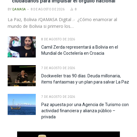
ciudadanos para impulsar el orgullo nacional
BY
QAMASA
8 DE AGOSTO DE 2026
8
La Paz, Bolivia /QAMASA Digital .- ¿Cómo enamorar al
mundo de Bolivia si primero los…
8 DE AGOSTO DE 2026
Camil Zerda representará a Bolivia en el
Mundial de Coctelería en Croacia
7 DE AGOSTO DE 2026
Dockweiler tras 90 días: Deuda millonaria,
ítems fantasmas y un plan para salvar La Paz
7 DE AGOSTO DE 2026
Paz apuesta por una Agencia de Turismo con
actividad financiera y alianza público –
privada