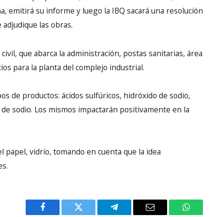
a, emitirá su informe y luego la IBQ sacará una resolución
 adjudique las obras.
ivil, que abarca la administración, postas sanitarias, área
os para la planta del complejo industrial.
os de productos: ácidos sulfúricos, hidróxido de sodio,
to de sodio. Los mismos impactarán positivamente en la
del papel, vidrio, tomando en cuenta que la idea
es.
Facebook
Twitter
Telegram
Email
WhatsA