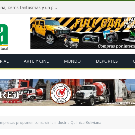
Dockweiler tras 90 días: Deuda millonaria, ítems fantasmas y un plan para salvar La Paz
RIAL
ARTE Y CINE
MUNDO
DEPORTES
empresas proponen construir la industria Química Boliviana