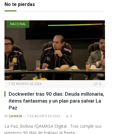
No te pierdas
te
NACIONAL
7 DE AGOSTO DE 2026
0
Dockweiler tras 90 días: Deuda millonaria,
ítems fantasmas y un plan para salvar La
Paz
BY
QAMASA
7 DE AGOSTO DE 2026
9
La Paz, Bolivia /QAMASA Digital. Tras cumplir sus
primeros 90 días de trabajo al frente…