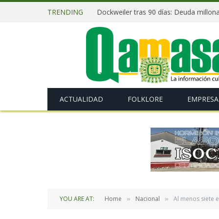
TRENDING
ACTUALIDAD
FOLKLORE
EMPRESA
YOU ARE AT:
Home
Nacional
Al menos siete 
»
»