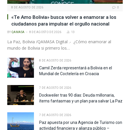
8 DE AGOSTO DE 2026
0
«Te Amo Bolivia» busca volver a enamorar a los
ciudadanos para impulsar el orgullo nacional
BY
QAMASA
8 DE AGOSTO DE 2026
13
La Paz, Bolivia /QAMASA Digital .- ¿Cómo enamorar al
mundo de Bolivia si primero los…
8 DE AGOSTO DE 2026
Camil Zerda representará a Bolivia en el
Mundial de Coctelería en Croacia
7 DE AGOSTO DE 2026
Dockweiler tras 90 días: Deuda millonaria,
ítems fantasmas y un plan para salvar La Paz
7 DE AGOSTO DE 2026
Paz apuesta por una Agencia de Turismo con
actividad financiera y alianza público –