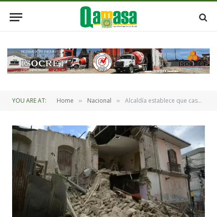
YOU ARE AT:
Home
Nacional
Alcaldía establece que casa patrimonial de la calle Bueno corre riesgo de desplomarse
»
»