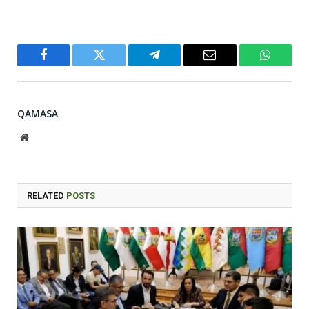
Facebook
Twitter
Telegram
Email
WhatsA
QAMASA
Website
RELATED
POSTS