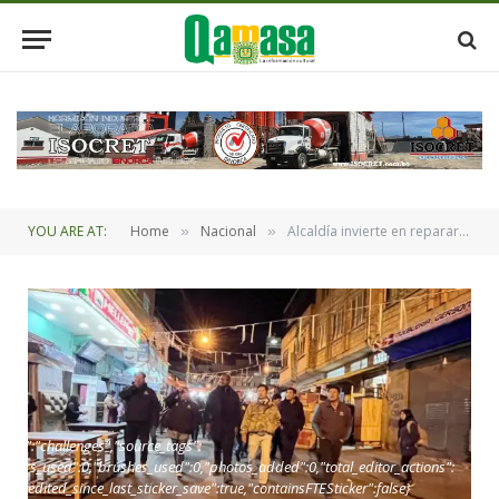
YOU ARE AT:
Home
Nacional
Alcaldía invierte en repararacion de la ruta de la Entrada del Gran Poder
»
»
oint":"challenges","source_tags":
,"layers_used":0,"brushes_used":0,"photos_added":0,"total_editor_actions":
alse,"edited_since_last_sticker_save":true,"containsFTESticker":false}