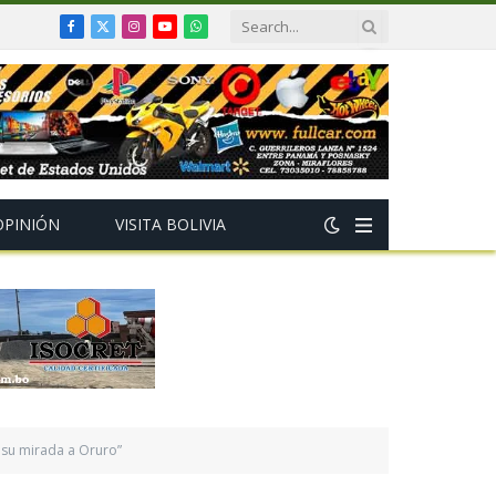
Facebook
X
Instagram
YouTube
WhatsApp
(Twitter)
OPINIÓN
VISITA BOLIVIA
a su mirada a Oruro”