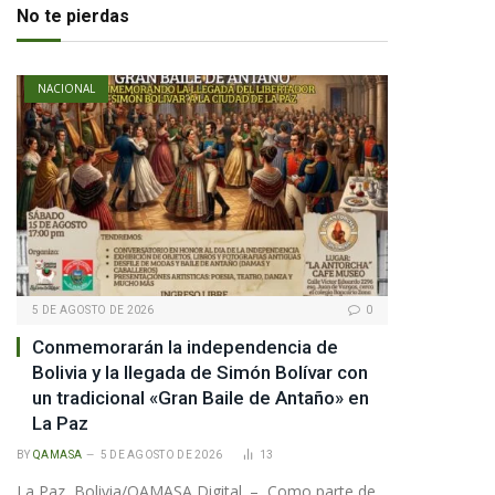
No te pierdas
te
NACIONAL
5 DE AGOSTO DE 2026
0
Conmemorarán la independencia de
Bolivia y la llegada de Simón Bolívar con
un tradicional «Gran Baile de Antaño» en
La Paz
BY
QAMASA
5 DE AGOSTO DE 2026
13
La Paz, Bolivia/QAMASA Digital. – Como parte de