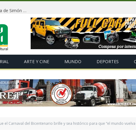
Conmemorarán la independencia de Bolivia y la llegada de Simón Bolívar con un tradicional «Gran Baile de Antaño» en La Paz
RIAL
ARTE Y CINE
MUNDO
DEPORTES
e el Carnaval del Bicentenario brille y sea histórico para que “el mundo vuelv