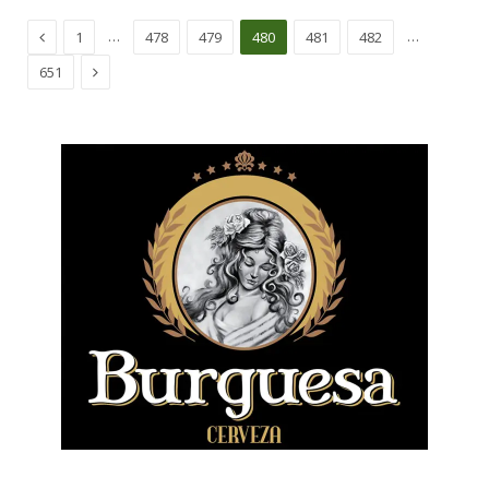
Previous
…
…
1
478
479
480
481
482
Next
651