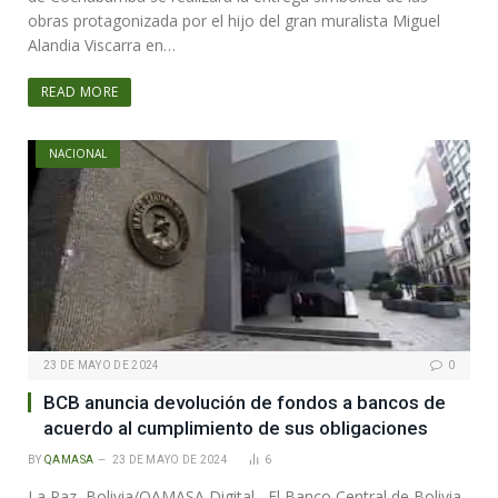
obras protagonizada por el hijo del gran muralista Miguel
Alandia Viscarra en…
READ MORE
NACIONAL
23 DE MAYO DE 2024
0
BCB anuncia devolución de fondos a bancos de
acuerdo al cumplimiento de sus obligaciones
BY
QAMASA
23 DE MAYO DE 2024
6
La Paz, Bolivia/QAMASA Digital.- El Banco Central de Bolivia