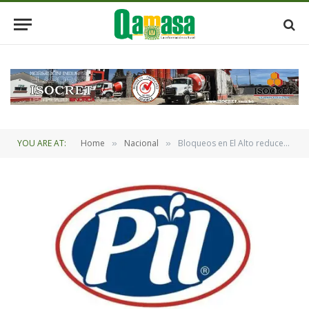
YOU ARE AT:
Home
Nacional
Bloqueos en El Alto reducen producción de PIL al 25% y generan pérdidas superiores a Bs 16 millones
»
»