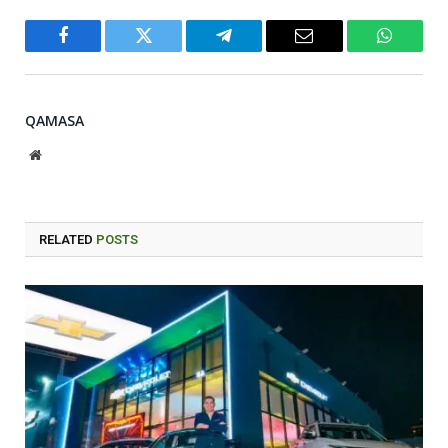
Facebook
Twitter
Telegram
Email
WhatsA
QAMASA
Website
RELATED
POSTS