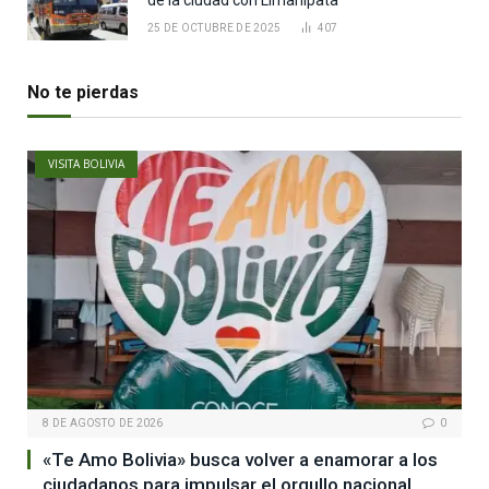
de la ciudad con Limanipata
25 DE OCTUBRE DE 2025
407
No te pierdas
VISITA BOLIVIA
8 DE AGOSTO DE 2026
0
«Te Amo Bolivia» busca volver a enamorar a los
ciudadanos para impulsar el orgullo nacional