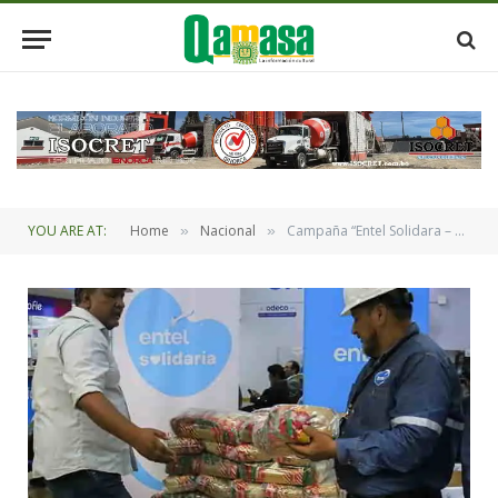
YOU ARE AT:
Home
Nacional
Campaña “Entel Solidara – La Paz” de recolectación de alimentos, vituallas y enseres para afectados por desborde de ríos en La Paz
»
»