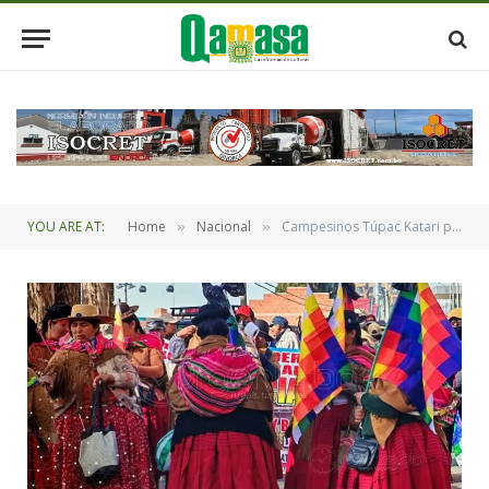
YOU ARE AT:
Home
Nacional
Campesinos Túpac Katari piden una agenda a Paz para el diálogo y admiten «cansancio»
»
»