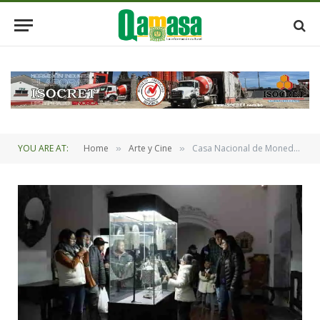
YOU ARE AT:
Home
Arte y Cine
Casa Nacional de Moneda de Potosí superó los 27.000 visitantes nacionales y extranjeros
»
»