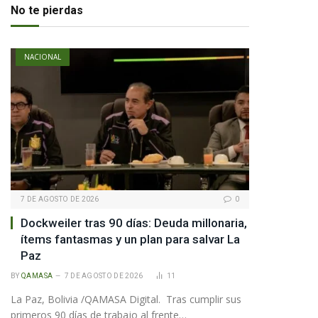
No te pierdas
NACIONAL
7 DE AGOSTO DE 2026
0
Dockweiler tras 90 días: Deuda millonaria,
ítems fantasmas y un plan para salvar La
Paz
BY
QAMASA
7 DE AGOSTO DE 2026
11
La Paz, Bolivia /QAMASA Digital. Tras cumplir sus
primeros 90 días de trabajo al frente…