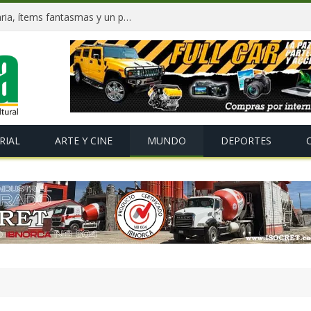
Dockweiler tras 90 días: Deuda millonaria, ítems fantasmas y un plan para salvar La Paz
RIAL
ARTE Y CINE
MUNDO
DEPORTES