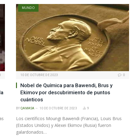
MUNDO
0
10 DE OCTUBRE DE 2023
0
Nobel de Química para Bawendi, Brus y
da
Ekimov por descubrimiento de puntos
cuánticos
BY
QAMASA
10 DE OCTUBRE DE 2023
9
as
Los científicos Moungi Bawendi (Francia), Louis Brus
(Estados Unidos) y Alexei Ekimov (Rusia) fueron
galardonados…