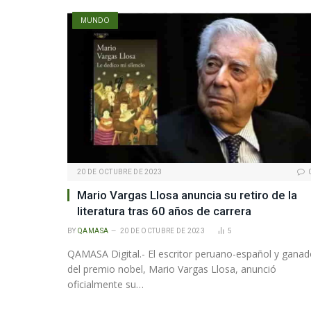
MUNDO
20 DE OCTUBRE DE 2023
Mario Vargas Llosa anuncia su retiro de la
literatura tras 60 años de carrera
BY
QAMASA
20 DE OCTUBRE DE 2023
5
QAMASA Digital.- El escritor peruano-español y ganad
del premio nobel, Mario Vargas Llosa, anunció
oficialmente su…