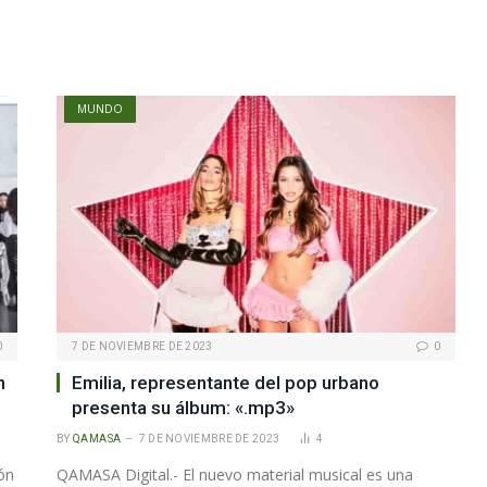
MUNDO
0
7 DE NOVIEMBRE DE 2023
0
n
Emilia, representante del pop urbano
presenta su álbum: «.mp3»
BY
QAMASA
7 DE NOVIEMBRE DE 2023
4
ón
QAMASA Digital.- El nuevo material musical es una