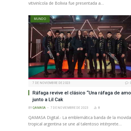
vitivinícola de Bolivia fue presentada a…
MUNDO
7 DE NOVIEMBRE DE 2023
Ráfaga revive el clásico “Una ráfaga de amo
junto a Lil Cak
BY
QAMASA
7 DE NOVIEMBRE DE 2023
8
QAMASA Digital.- La emblemática banda de la movida
tropical argentina se une al talentoso intérprete…