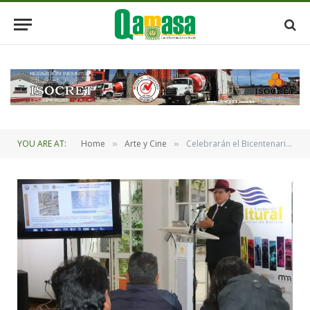
YOU ARE AT:
Home
Arte y Cine
Celebrarán el Bicentenario de Bolivia con la entrega de obras para la cultura
»
»