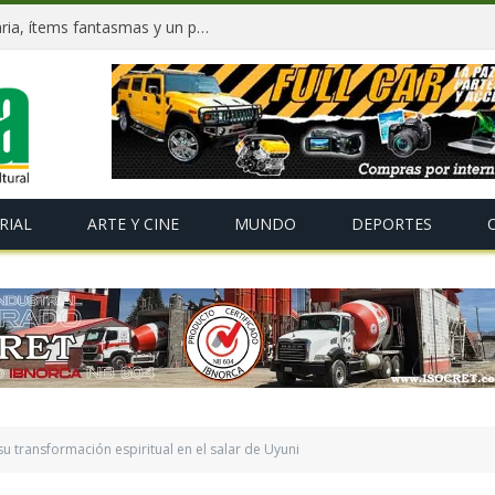
Dockweiler tras 90 días: Deuda millonaria, ítems fantasmas y un plan para salvar La Paz
RIAL
ARTE Y CINE
MUNDO
DEPORTES
su transformación espiritual en el salar de Uyuni