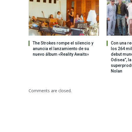
The Strokes rompe el silencio y
Con una re
anuncia el lanzamiento de su
los 264 mi
nuevo álbum «Reality Awaits»
debut mundi
Odisea”, l
superprod
Nolan
Comments are closed.