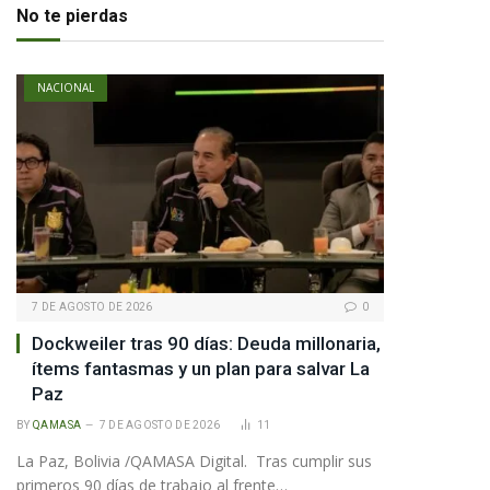
No te pierdas
NACIONAL
pp
7 DE AGOSTO DE 2026
0
te
Dockweiler tras 90 días: Deuda millonaria,
ítems fantasmas y un plan para salvar La
Paz
BY
QAMASA
7 DE AGOSTO DE 2026
11
La Paz, Bolivia /QAMASA Digital. Tras cumplir sus
primeros 90 días de trabajo al frente…