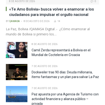
8 DE AGOSTO DE 2026
0
«Te Amo Bolivia» busca volver a enamorar a los
ciudadanos para impulsar el orgullo nacional
BY
QAMASA
8 DE AGOSTO DE 2026
14
La Paz, Bolivia /QAMASA Digital .- ¿Cómo enamorar al
mundo de Bolivia si primero los…
8 DE AGOSTO DE 2026
Camil Zerda representará a Bolivia en el
Mundial de Coctelería en Croacia
7 DE AGOSTO DE 2026
Dockweiler tras 90 días: Deuda millonaria,
ítems fantasmas y un plan para salvar La Paz
7 DE AGOSTO DE 2026
Paz apuesta por una Agencia de Turismo con
actividad financiera y alianza público –
privada