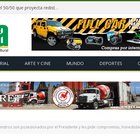
Paz y gobernadores firman acuerdo del 50/50 que proyecta redistribuir recursos y tributos desde 2027
RIAL
ARTE Y CINE
MUNDO
DEPORTES
nistros son posesionados por el Presidente y les pide compromiso, honestidad