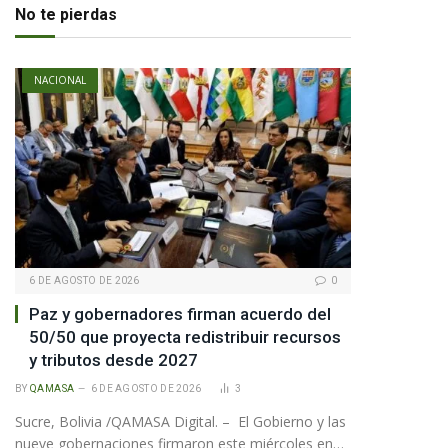
No te pierdas
NACIONAL
6 DE AGOSTO DE 2026
0
Paz y gobernadores firman acuerdo del
pp
50/50 que proyecta redistribuir recursos
y tributos desde 2027
BY
QAMASA
6 DE AGOSTO DE 2026
3
te
Sucre, Bolivia /QAMASA Digital. – El Gobierno y las
nueve gobernaciones firmaron este miércoles en…