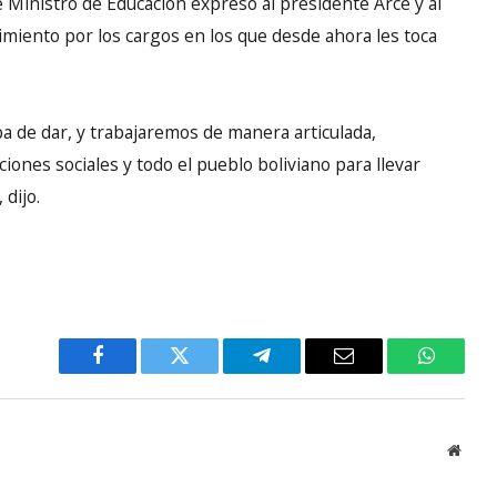
 Ministro de Educación expresó al presidente Arce y al
iento por los cargos en los que desde ahora les toca
a de dar, y trabajaremos de manera articulada,
iones sociales y todo el pueblo boliviano para llevar
 dijo.
Facebook
Twitter
Telegram
Email
WhatsA
Websi