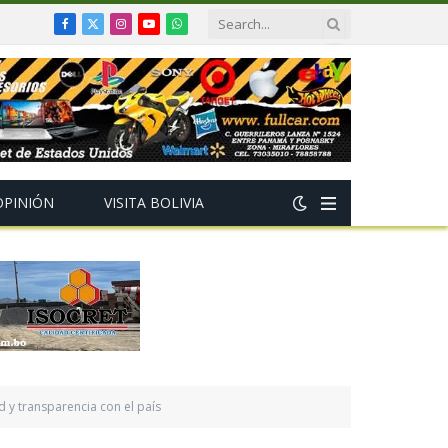
Facebook
X
Instagram
YouTube
WhatsApp
(Twitter)
OPINIÓN
VISITA BOLIVIA
 y transparencia con el país