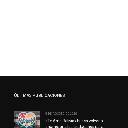
ÚLTIMAS PUBLICACIONES
8 DE AGOSTO DE 2026
«Te Amo Bolivia» busca volver a
enamorar a los ciudadanos para