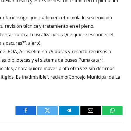
la Eliana Paco y este viernes fue tratado en el pleno del
mentario exige que cualquier reformulado sea enviado
u revisión técnica y tratamiento en el pleno.
tentar contra la fiscalización. ¿Qué quiere esconder el
 a oscuras?”, alertó.
el POA, Arias eliminó 79 obras y recortó recursos a
las bibliotecas y el sistema de buses Pumakatari.
iales, ahora quiere mover plata otra vez sin decirnos
itigios. Es inadmisible”, reclamó(Concejo Municipal de La
Facebook
Twitter
Telegram
Email
WhatsA