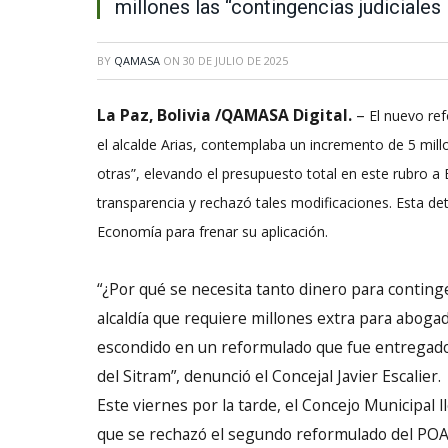
millones las “contingencias judiciales
BY
QAMASA
ON
30 DE JULIO DE 2025
La Paz, Bolivia /QAMASA Digital.
–
El nuevo re
el alcalde Arias, contemplaba un incremento de 5 millo
otras”, elevando el presupuesto total en este rubro a B
transparencia y rechazó tales modificaciones. Esta det
Economía para frenar su aplicación.
“¿Por qué se necesita tanto dinero para conting
alcaldía que requiere millones extra para abogado
escondido en un reformulado que fue entregado 
del Sitram”, denunció el Concejal Javier Escalier.
Este viernes por la tarde, el Concejo Municipal 
que se rechazó el segundo reformulado del POA 2