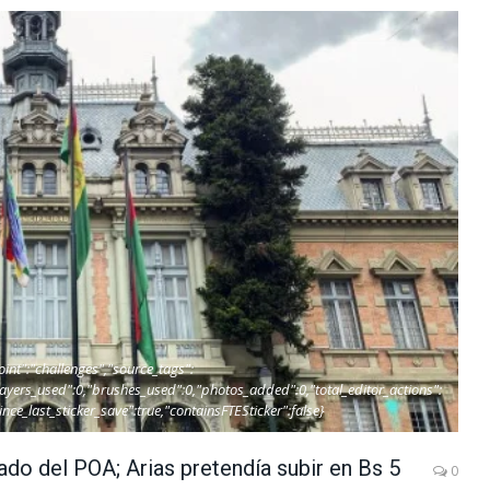
oint":"challenges","source_tags":
"layers_used":0,"brushes_used":0,"photos_added":0,"total_editor_actions":
since_last_sticker_save":true,"containsFTESticker":false}
do del POA; Arias pretendía subir en Bs 5
0