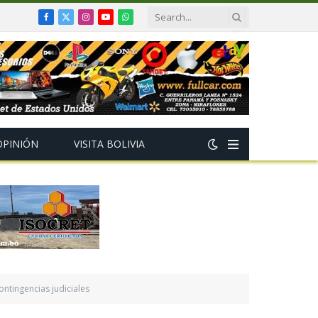
Facebook
X
Instagram
YouTube
WhatsApp
(Twitter)
OPINIÓN
VISITA BOLIVIA
ntingencias judiciales