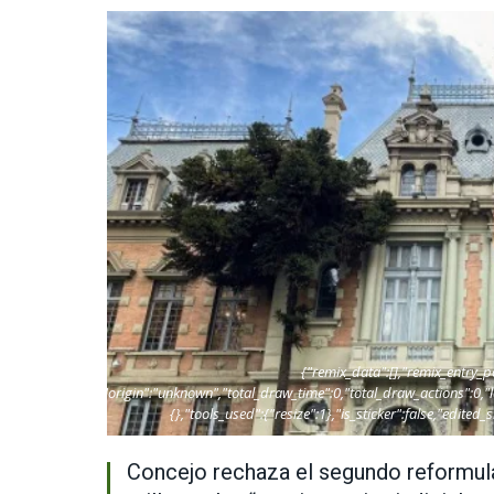
{"remix_data":[],"remix_entry_p
["local"],"origin":"unknown","total_draw_time":0,"total_draw_actions":0,
{},"tools_used":{"resize":1},"is_sticker":false,"edited_
Concejo rechaza el segundo reformula