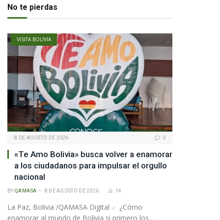
No te pierdas
VISITA BOLIVIA
8 DE AGOSTO DE 2026
0
«Te Amo Bolivia» busca volver a enamorar
a los ciudadanos para impulsar el orgullo
nacional
BY
QAMASA
8 DE AGOSTO DE 2026
14
pp
La Paz, Bolivia /QAMASA Digital .- ¿Cómo
enamorar al mundo de Bolivia si primero los…