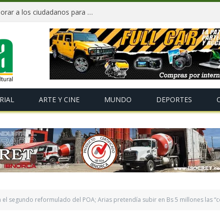
«Te Amo Bolivia» busca volver a enamorar a los ciudadanos para impulsar el orgullo nacional
RIAL
ARTE Y CINE
MUNDO
DEPORTES
el segundo reformulado del POA; Arias pretendía subir en Bs 5 millones las “co