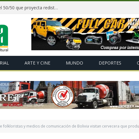
Paz y gobernadores firman acuerdo del 50/50 que proyecta redistribuir recursos y tributos desde 2027
RIAL
ARTE Y CINE
MUNDO
DEPORTES
e folkloristas y medios de comunicación de Bolivia visitan cervecera que pro