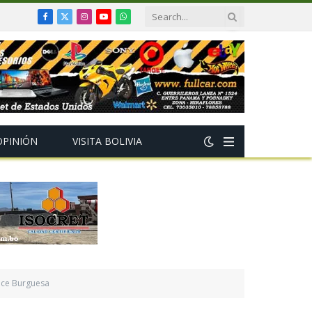
Facebook
X
Instagram
YouTube
WhatsApp
(Twitter)
OPINIÓN
VISITA BOLIVIA
duce Burguesa