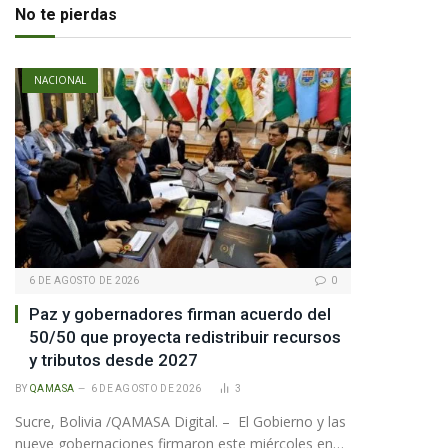
No te pierdas
NACIONAL
6 DE AGOSTO DE 2026
0
Paz y gobernadores firman acuerdo del
50/50 que proyecta redistribuir recursos
y tributos desde 2027
BY
QAMASA
6 DE AGOSTO DE 2026
3
Sucre, Bolivia /QAMASA Digital. – El Gobierno y las
nueve gobernaciones firmaron este miércoles en…