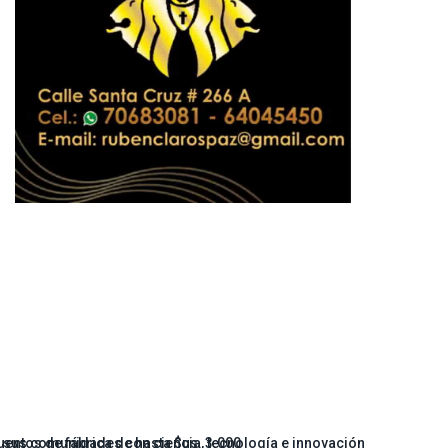
pp
te
entos de fábrica de hasta $us. 3.000
 sus comunidades con ciencia, tecnología e innovación