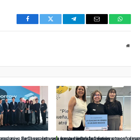
Facebook
Twitter
Telegram
Email
WhatsA
Websi
 exclusivo de Chevrolet y una nueva modalidad de compra con descu
Tomorrow: Samsung convoca a estudiantes bolivianos a transformar
Imcruz lidera la gestión