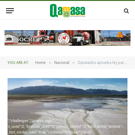
YOU ARE AT:
Home
Nacional
Diputados aprueba ley para incorporar el “Circuito Turístico Lago Poopó” a la Red Vial Fundamental
»
»
oint":"challenges","source_tags":
,"layers_used":0,"brushes_used":0,"photos_added":0,"total_editor_actions":
_since_last_sticker_save":true,"containsFTESticker":false}