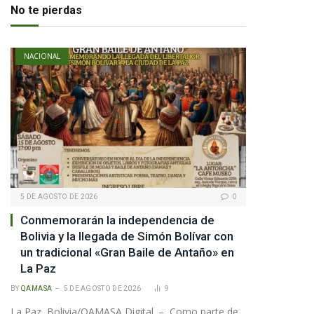
No te pierdas
NACIONAL
5 DE AGOSTO DE 2026
0
Conmemorarán la independencia de
Bolivia y la llegada de Simón Bolívar con
pp
un tradicional «Gran Baile de Antaño» en
La Paz
BY
QAMASA
5 DE AGOSTO DE 2026
9
te
La Paz, Bolivia/QAMASA Digital. – Como parte de