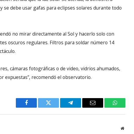
e y se debe usar gafas para eclipses solares durante todo
endó no mirar directamente al Sol y hacerlo solo con
entes oscuros regulares. Filtros para soldar número 14
táculo.
ares, cámaras fotográficas o de video, vidrios ahumados,
olor expuestas”, recomendó el observatorio.
Facebook
Twitter
Telegram
Email
WhatsA
Websi