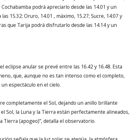
.25; Cochabamba podrá apreciarlo desde las 14.01 y un
las 15.32; Oruro, 14.01 , máximo, 15.27; Sucre, 14:07 y
tras que Tarija podrá disfrutarlo desde las 14.14 y un
el eclipse anular se prevé entre las 16.42 y 16.48. Esta
meno, que, aunque no es tan intenso como el completo,
un espectáculo en el cielo.
re completamente el Sol, dejando un anillo brillante
el Sol, la Luna y la Tierra están perfectamente alineados,
 Tierra (apogeo)”, detalla el observatorio.
ución señala que la luz solar se atenúa, la atmósfera