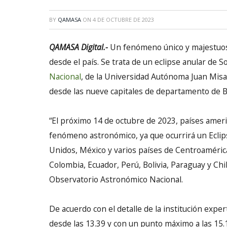
BY
QAMASA
ON
4 DE OCTUBRE DE 2023
QAMASA Digital.-
Un fenómeno único y majestuoso
desde el país. Se trata de un eclipse anular de So
Nacional
, de la Universidad Autónoma Juan Misae
desde las nueve capitales de departamento de Bo
“El próximo 14 de octubre de 2023, países amer
fenómeno astronómico, ya que ocurrirá un Eclips
Unidos, México y varios países de Centroamérica
Colombia, Ecuador, Perú, Bolivia, Paraguay y Chile
Observatorio Astronómico Nacional.
De acuerdo con el detalle de la institución exp
desde las 13.39 y con un punto máximo a las 15.1