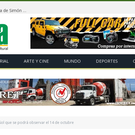
Conmemorarán la independencia de Bolivia y la llegada de Simón Bolívar con un tradicional «Gran Baile de Antaño» en La Paz
RIAL
ARTE Y CINE
MUNDO
DEPORTES
 Sol que se podrá observar el 14 de octubre