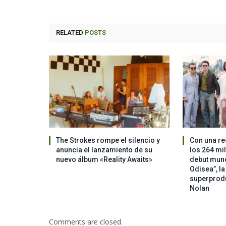
RELATED
POSTS
The Strokes rompe el silencio y
Con una re
anuncia el lanzamiento de su
los 264 mi
nuevo álbum «Reality Awaits»
debut mundi
Odisea”, l
superprod
Nolan
Comments are closed.