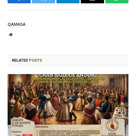
Facebook
Twitter
Telegram
Email
WhatsA
QAMASA
Website
RELATED
POSTS