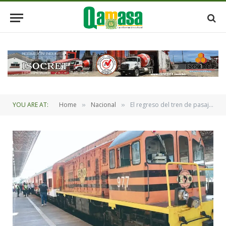
YOU ARE AT:
Home
Nacional
El regreso del tren de pasajeros devuelve la esperanza a la Chiquitania
»
»