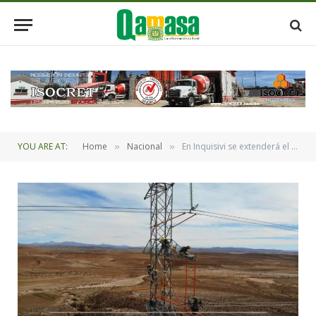
YOU ARE AT:
Home
Nacional
En Inquisivi se extenderá el servicio de electricidad domiciliaria a 37 comunidades
»
»