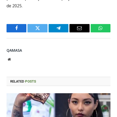
de 2025.
Facebook
Twitter
Telegram
Email
WhatsA
QAMASA
Website
RELATED
POSTS