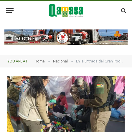
YOU ARE AT:
Home
Nacional
En la Entrada del Gran Poder hubo el uso de partes y derivados de fauna silvestre
»
»