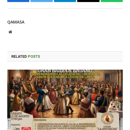
Facebook
Twitter
Telegram
Email
WhatsA
QAMASA
Website
RELATED
POSTS