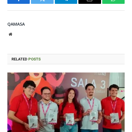
Facebook
Twitter
Telegram
Email
WhatsA
QAMASA
Website
RELATED
POSTS