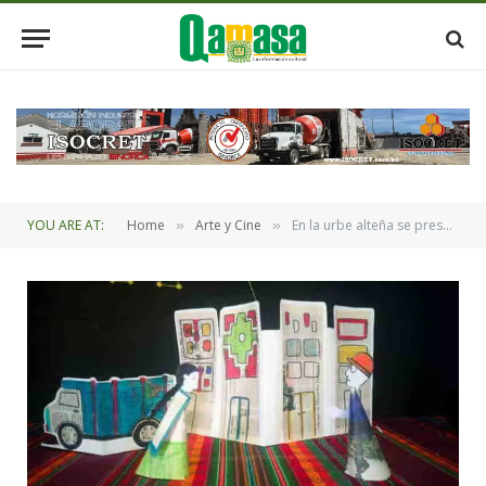
YOU ARE AT:
Home
Arte y Cine
En la urbe alteña se presenta la obra “Entre mercados y minibuses de papel”
»
»