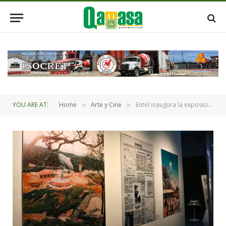
YOU ARE AT:
Home
Arte y Cine
Entel inaugura la exposición fotográfica “Tus recuerdos, nuestra Historia”
»
»