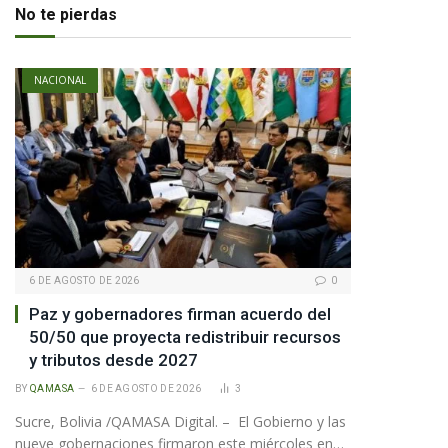
No te pierdas
NACIONAL
6 DE AGOSTO DE 2026
0
Paz y gobernadores firman acuerdo del
50/50 que proyecta redistribuir recursos
y tributos desde 2027
BY
QAMASA
6 DE AGOSTO DE 2026
3
Sucre, Bolivia /QAMASA Digital. – El Gobierno y las
nueve gobernaciones firmaron este miércoles en…