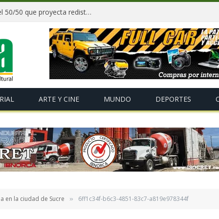
Paz y gobernadores firman acuerdo del 50/50 que proyecta redistribuir recursos y tributos desde 2027
RIAL
ARTE Y CINE
MUNDO
DEPORTES
a en la ciudad de Sucre
6ff1c34f-b6c3-4851-83c7-a819e978344f
»