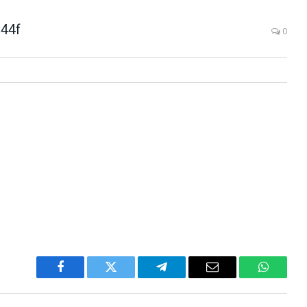
44f
0
Facebook
Twitter
Telegram
Email
WhatsA