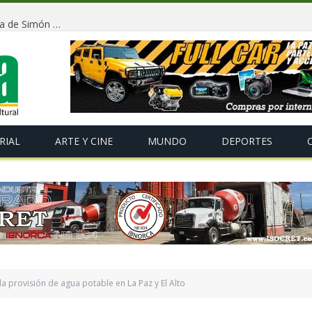
Conmemorarán la independencia de Bolivia y la llegada de Simón Bolívar con un tradicional «Gran Baile de Antaño» en La Paz
RIAL
ARTE Y CINE
MUNDO
DEPORTES
la provisión de agua potable en La Paz y El Alto