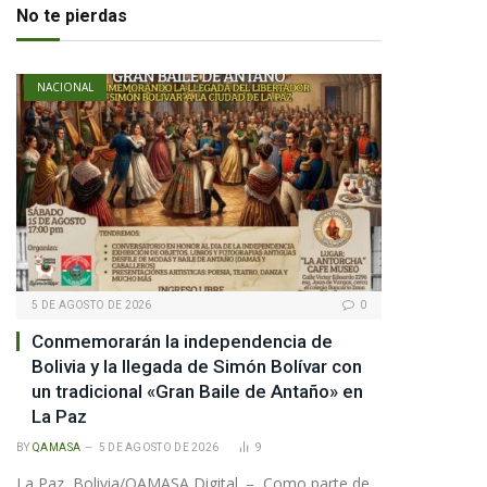
No te pierdas
NACIONAL
5 DE AGOSTO DE 2026
0
pp
Conmemorarán la independencia de
Bolivia y la llegada de Simón Bolívar con
te
un tradicional «Gran Baile de Antaño» en
La Paz
BY
QAMASA
5 DE AGOSTO DE 2026
9
La Paz, Bolivia/QAMASA Digital. – Como parte de