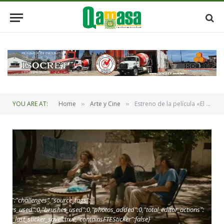
YOU ARE AT:
Home
Arte y Cine
Estreno de la película «El último blues del croata» del cineasta Alejandro Suárez
»
»
oint":"challenges","source_tags":
,"layers_used":0,"brushes_used":0,"photos_added":0,"total_editor_actions":
_since_last_sticker_save":true,"containsFTESticker":false}