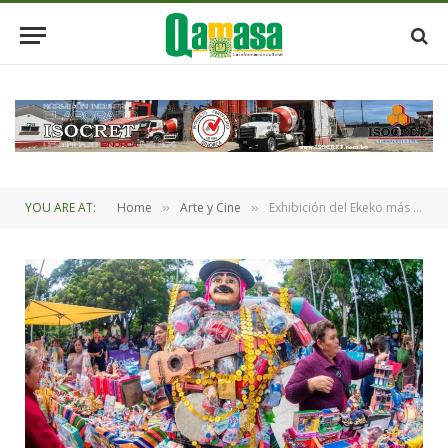
YOU ARE AT:
Home
Arte y Cine
Exhibición del Ekeko más pequeño del mundo en el Museo Antonio Paredes Candia de El Alto
»
»