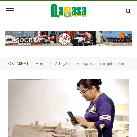
YOU ARE AT:
Home
Arte y Cine
Exposición arquitectónica “De despieces y de empieces”.
»
»