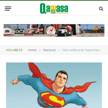
YOU ARE AT:
Home
Nacional
Fans celebrarán ‘Superman day’ desde la primera publicación en cómic
»
»