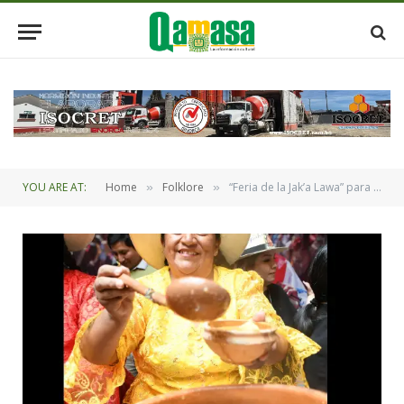
YOU ARE AT:
Home
Folklore
“Feria de la Jak’a Lawa” para disfrutar de los sabores de Colcapirhua
»
»