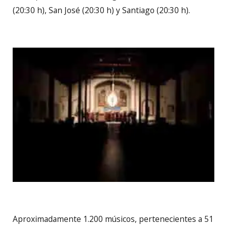
(20:30 h), San José (20:30 h) y Santiago (20:30 h).
Aproximadamente 1.200 músicos, pertenecientes a 51