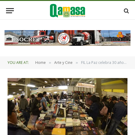
YOU ARE AT:
Home
Arte y Cine
FIL La Paz celebra 30 años de libros, historias y encuentros con grandes voces de la literatura mundial
»
»