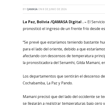
BY
QAMASA
ON
8 DE JUNIO DE 2026
La Paz, Bolivia /QAMASA Digital . –
El Servici
pronosticó el ingreso de un frente frío desde es
“Se prevé que estaríamos teniendo bastante hu
para el lado del oriente, debido a que estaríamo
afectando con descensos de temperatura principa
la pronosticadora del Senamhi, Gilda Mamani, en
Los departamentos que sentirán el descenso de 
Cochabamba, La Paz y Pando.
Mamani precisó que del lado del occidente se 
se llegarán a registrar temperaturas bajo cero 