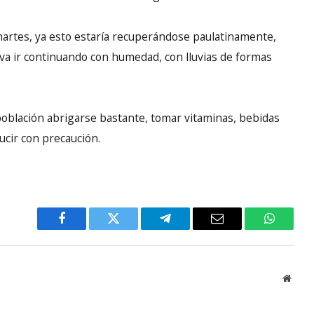
 martes, ya esto estaría recuperándose paulatinamente,
va ir continuando con humedad, con lluvias de formas
 población abrigarse bastante, tomar vitaminas, bebidas
ducir con precaución.
Facebook
Twitter
Telegram
Email
WhatsA
Websi