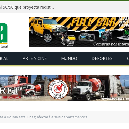
Paz y gobernadores firman acuerdo del 50/50 que proyecta redistribuir recursos y tributos desde 2027
RIAL
ARTE Y CINE
MUNDO
DEPORTES
esa a Bolivia este lunes; afectará a seis departamentos