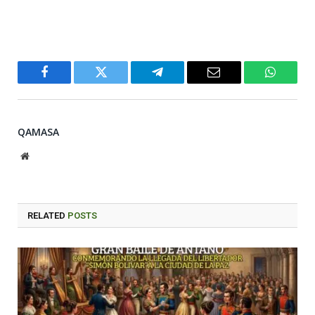
Facebook
Twitter
Telegram
Email
WhatsA
QAMASA
Website
RELATED
POSTS