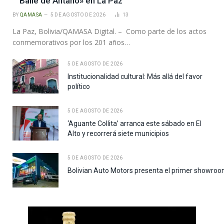
Baile de Antaño» en La Paz
BY
QAMASA
5 DE AGOSTO DE 2026
13
La Paz, Bolivia/QAMASA Digital. – Como parte de los actos
conmemorativos por los 201 años…
5 DE AGOSTO DE 2026
Institucionalidad cultural: Más allá del favor
político
5 DE AGOSTO DE 2026
‘Aguante Collita’ arranca este sábado en El
Alto y recorrerá siete municipios
5 DE AGOSTO DE 2026
Bolivian Auto Motors presenta el primer showroo