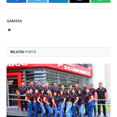
Facebook
Twitter
Telegram
Email
WhatsA
QAMASA
Website
RELATED
POSTS