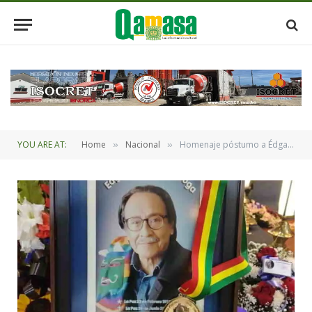
YOU ARE AT:
Home
Nacional
Homenaje póstumo a Édgar Arandia con la medalla «Marina Núñez del Prado»
»
»