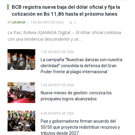
BCB registra nueva baja del dólar oficial y fija la
cotización en Bs 11,86 hasta el próximo lunes
BY
QAMASA
7 DE AGOSTO DE 2026
2
La Paz, Bolivia /QAMASA Digital .– El dólar oficial continúa
con una tendencia descendente y se…
7 DE AGOSTO DE 2026
La campaña “Nuestras danzas son nuestra
identidad” consolida la defensa del Gran
Poder frente al plagio internacional
7 DE AGOSTO DE 2026
Nueve meses de gestión: conozca los
principales logros alcanzados
6 DE AGOSTO DE 2026
Paz y gobernadores firman acuerdo del
50/50 que proyecta redistribuir recursos y
tributos desde 2027